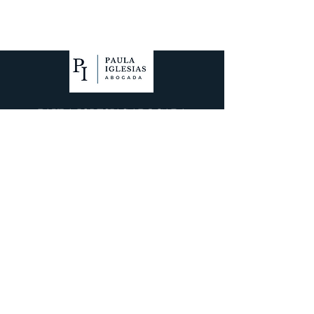
PAULA IGLESIAS ABOGADA
Política de Privacidad
Política de Cookies
CONTACTO
Email : paula
@iglesiasabogada.com
Tel:
722 162 851